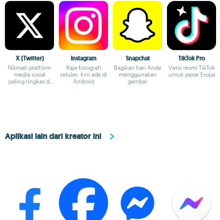
X (Twitter)
Instagram
Snapchat
TikTok Pro
Nikmati platform
Raja fotografi
Bagikan hari Anda
Versi resmi TikTok
media sosial
seluler, kini ada di
menggunakan
untuk pasar Eropa
paling ringkas di
Android
gambar
dunia
Aplikasi lain dari kreator ini