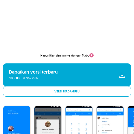
Hapus iklan dan lainnya dengan Turbo
Dapatkan versi terbaru
4.0.0.0.0
8 Nov 2015
VERSI TERDAHULU