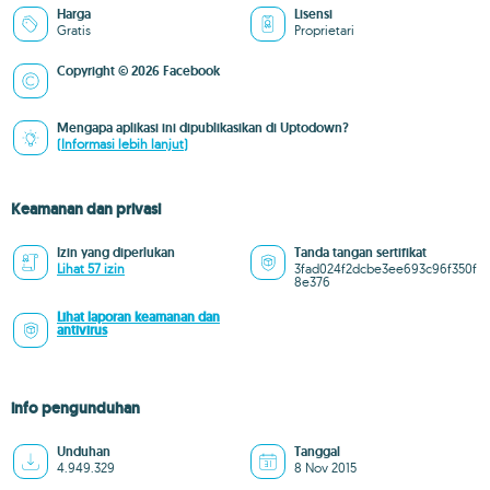
Harga
Lisensi
Gratis
Proprietari
Copyright © 2026 Facebook
Mengapa aplikasi ini dipublikasikan di Uptodown?
(Informasi lebih lanjut)
Keamanan dan privasi
Izin yang diperlukan
Tanda tangan sertifikat
Lihat 57 izin
3fad024f2dcbe3ee693c96f350f
8e376
Lihat laporan keamanan dan
antivirus
info pengunduhan
Unduhan
Tanggal
4.949.329
8 Nov 2015