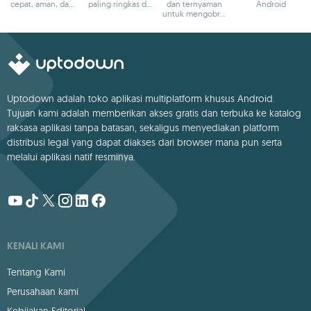
cepat, aman, dan
paling ringkas di
dan ternyaman
Android
lintas platform
dunia
untuk mengobrol
dengan teman-
teman
Uptodown adalah toko aplikasi multiplatform khusus Android.
Tujuan kami adalah memberikan akses gratis dan terbuka ke katalog
raksasa aplikasi tanpa batasan, sekaligus menyediakan platform
distribusi legal yang dapat diakses dari browser mana pun serta
melalui aplikasi natif resminya.
KENALI KAMI
Tentang Kami
Perusahaan kami
Kebijakan Editorial