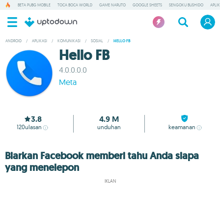
BETA PUBG MOBILE
TOCA BOCA WORLD
GAME NARUTO
GOOGLE SHEETS
SENGOKU BUSHIDO
APLI
ANDROID
/
APLIKASI
/
KOMUNIKASI
/
SOSIAL
/
HELLO FB
Hello FB
4.0.0.0.0
Meta
3.8
4.9 M
120
ulasan
unduhan
keamanan
Biarkan Facebook memberi tahu Anda siapa
yang menelepon
IKLAN