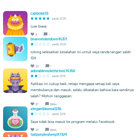
canbolat33
pada 2020
Luar biasa
8
1
bravevioletdove45371
pada 2020
tolong selesaikan kesalahan ini untuk saya tanda tangan salah
104
20
1
adorablevioletlychee76350
pada 2019
Aplikasi ini cukup baik, tetapi mengapa setiap kali saya
membukanya dan masuk, selalu dikatakan bahwa kata sandinya
salah? Mohon tanggapan.
87
Balas
elegantblueox1236
pada 2019
Saya tidak bisa masuk ke program melalui Facebook.
25
Balas
fastpurplesheep97324