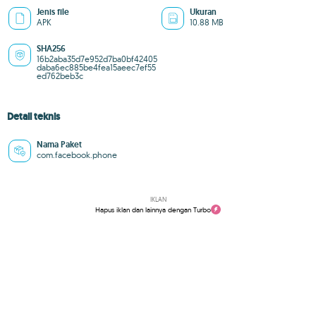
Jenis file
Ukuran
APK
10.88 MB
SHA256
16b2aba35d7e952d7ba0bf42405
daba6ec885be4fea15aeec7ef55
ed762beb3c
Detail teknis
Nama Paket
com.facebook.phone
IKLAN
Hapus iklan dan lainnya dengan Turbo