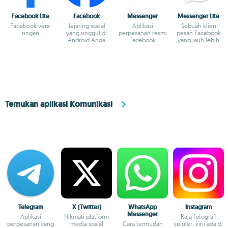
Facebook Lite
Facebook
Messenger
Messenger Lite
Facebook versi
Jejaring sosial
Aplikasi
Sebuah klien
ringan
yang unggul di
perpesanan resmi
pesan Facebook
Android Anda
Facebook
yang jauh lebih
ringan
Temukan aplikasi Komunikasi
Telegram
X (Twitter)
WhatsApp
Instagram
Messenger
Aplikasi
Nikmati platform
Raja fotografi
perpesanan yang
media sosial
Cara termudah
seluler, kini ada di